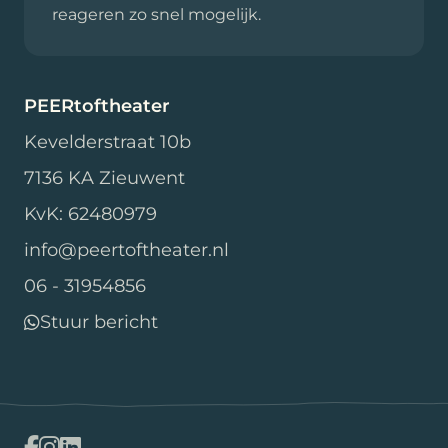
reageren zo snel mogelijk.
PEERtoftheater
Kevelderstraat 10b
7136 KA Zieuwent
KvK: 62480979
info@peertoftheater.nl
06 - 31954856
Stuur bericht
Facebook
Instagram
LinkedIn