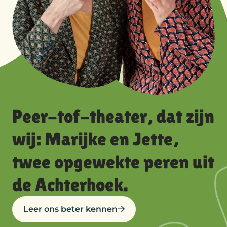
Peer-tof-theater, dat zijn
wij: Marijke en Jette,
twee opgewekte peren uit
de Achterhoek.
Leer ons beter kennen