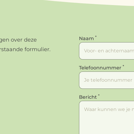
*
Naam
agen over deze
rstaande formulier.
*
Telefoonnummer
*
Bericht